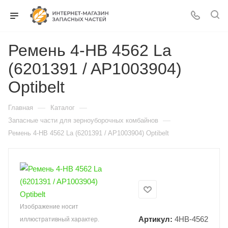
Ремень 4-HB 4562 La
(6201391 / AP1003904)
Optibelt
—
—
Главная
Каталог
—
Запасные части для зерноуборочных комбайнов
Ремень 4-HB 4562 La (6201391 / AP1003904) Optibelt
Изображение носит
Артикул:
4НВ-4562
иллюстративный характер.