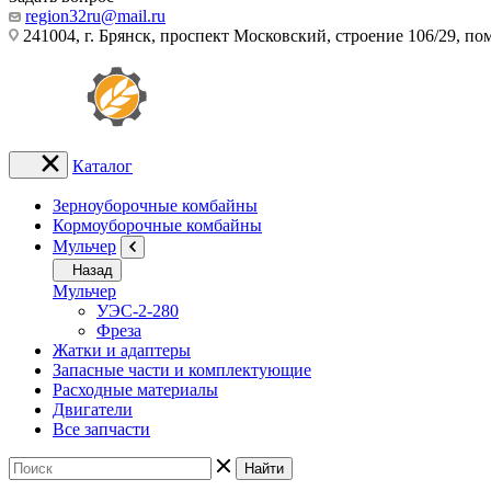
region32ru@mail.ru
241004, г. Брянск, проспект Московский, строение 106/29, п
Каталог
Зерноуборочные комбайны
Кормоуборочные комбайны
Мульчер
Назад
Мульчер
УЭС-2-280
Фреза
Жатки и адаптеры
Запасные части и комплектующие
Расходные материалы
Двигатели
Все запчасти
Найти