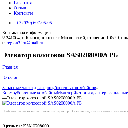
Гарантия
Отзывы
Контакты
+7 (920) 607-05-05
Контактная информация
241004, г. Брянск, проспект Московский, строение 106/29, п
region32ru@mail.ru
Элеватор колосовой SAS0208000A РБ
Главная
—
Каталог
—
Запасные части для зерноуборочных комбайнов
Кормоуборочные комбайны
Мульчер
Жатки и адаптеры
Запасные
—
Элеватор колосовой SAS0208000A РБ
Изображение носит иллюстративный характер. Внешний вид изделия может отличаться 
Артикул:
КЗК 0208000