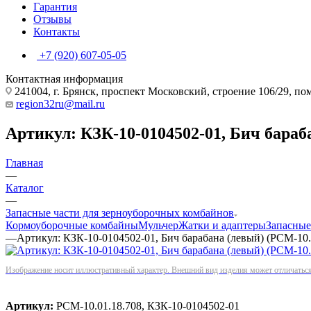
Гарантия
Отзывы
Контакты
+7 (920) 607-05-05
Контактная информация
241004, г. Брянск, проспект Московский, строение 106/29, п
region32ru@mail.ru
Артикул: КЗК-10-0104502-01, Бич бараба
Главная
—
Каталог
—
Запасные части для зерноуборочных комбайнов
Кормоуборочные комбайны
Мульчер
Жатки и адаптеры
Запасные
—
Артикул: КЗК-10-0104502-01, Бич барабана (левый) (РСМ-10.
Изображение носит иллюстративный характер. Внешний вид изделия может отличаться 
Артикул:
РСМ-10.01.18.708, КЗК-10-0104502-01