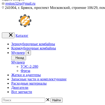
region32ru@mail.ru
241004, г. Брянск, проспект Московский, строение 106/29, п
Каталог
Зерноуборочные комбайны
Кормоуборочные комбайны
Мульчер
Назад
Мульчер
УЭС-2-280
Фреза
Жатки и адаптеры
Запасные части и комплектующие
Расходные материалы
Двигатели
Все запчасти
Найти