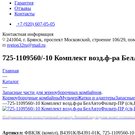
Гарантия
Отзывы
Контакты
+7 (920) 607-05-05
Контактная информация
241004, г. Брянск, проспект Московский, строение 106/29, п
region32ru@mail.ru
725-1109560/-10 Комплект возд.ф-ра Бе
Главная
—
Каталог
—
Запасные части для зерноуборочных комбайнов
Кормоуборочные комбайны
Мульчер
Жатки и адаптеры
Запасные
—
725-1109560/-10 Комплект возд.ф-ра БелАвтоФильтр-ПР (с/в,
Изображение носит иллюстративный характер. Внешний вид изделия может отличаться 
Артикул:
ФВКЗК (компл), В4391К/В4391-01К, 725-1109560-10