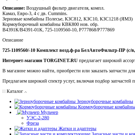
Описание:
Воздушный фильтр двигателя, компл.
Камаз, Евро-3, 4 с дв. Cummins.
Зерновые комбайны Полесье, КЗС812, КЗС10, КЗС1218 (ЯМЗ)
Кормоуборочный комбайны КВК800 нов. обр.
В4391К/В4391-01К, 725-1109560-10, P777868/P777869
Описание
725-1109560/-10 Комплект возд.ф-ра БелАвтоФильтр-ПР (с/в
Интернет-магазин TORGINET.RU
предлагает широкий ассор
В магазине можно найти, приобрести или заказать запчасти дл
Предлагаем широкий спектр услуг, включая подбор запчастей по
Каталог
Зерноуборочные комбайны
Кормоуборочные комбайн
Мульчер
УЭС-2-280
Фреза
Жатки и адаптеры
Запасные части и к