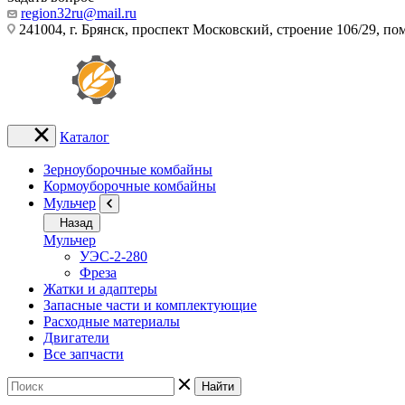
region32ru@mail.ru
241004, г. Брянск, проспект Московский, строение 106/29, п
Каталог
Зерноуборочные комбайны
Кормоуборочные комбайны
Мульчер
Назад
Мульчер
УЭС-2-280
Фреза
Жатки и адаптеры
Запасные части и комплектующие
Расходные материалы
Двигатели
Все запчасти
Найти