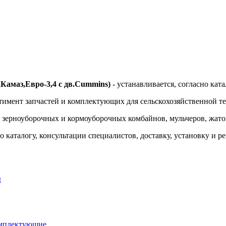
,Камаз,Евро-3,4 с дв.Cummins)
- устанавливается, согласно кат
тимент запчастей и комплектующих для сельскохозяйственной т
я зерноуборочных и кормоуборочных комбайнов, мульчеров, жаток
 каталогу, консультации специалистов, доставку, установку и р
ы
омплектующие