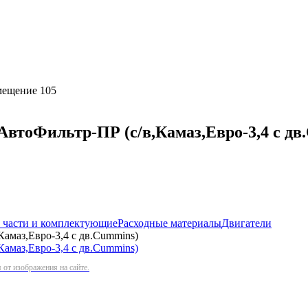
омещение 105
лАвтоФильтр-ПР (с/в,Камаз,Евро-3,4 с дв
 части и комплектующие
Расходные материалы
Двигатели
Камаз,Евро-3,4 с дв.Cummins)
от изображения на сайте.