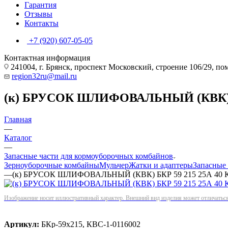
Гарантия
Отзывы
Контакты
+7 (920) 607-05-05
Контактная информация
241004, г. Брянск, проспект Московский, строение 106/29, п
region32ru@mail.ru
(к) БРУСОК ШЛИФОВАЛЬНЫЙ (КВК) БКР
Главная
—
Каталог
—
Запасные части для кормоуборочных комбайнов
Зерноуборочные комбайны
Мульчер
Жатки и адаптеры
Запасные
—
(к) БРУСОК ШЛИФОВАЛЬНЫЙ (КВК) БКР 59 215 25А 40 К 
Изображение носит иллюстративный характер. Внешний вид изделия может отличаться 
Артикул:
БКр-59х215, КВС-1-0116002