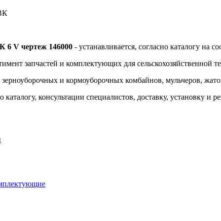
ВК
6 V чертеж 146000
- устанавливается, согласно каталогу на с
тимент запчастей и комплектующих для сельскохозяйственной т
я зерноуборочных и кормоуборочных комбайнов, мульчеров, жаток
 каталогу, консультации специалистов, доставку, установку и р
ы
омплектующие