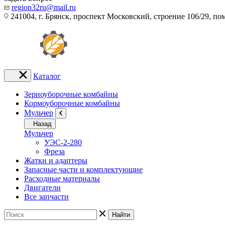
region32ru@mail.ru
241004, г. Брянск, проспект Московский, строение 106/29, п
Каталог
Зерноуборочные комбайны
Кормоуборочные комбайны
Мульчер
Назад
Мульчер
УЭС-2-280
Фреза
Жатки и адаптеры
Запасные части и комплектующие
Расходные материалы
Двигатели
Все запчасти
Найти