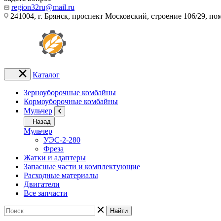
region32ru@mail.ru
241004, г. Брянск, проспект Московский, строение 106/29, п
Каталог
Зерноуборочные комбайны
Кормоуборочные комбайны
Мульчер
Назад
Мульчер
УЭС-2-280
Фреза
Жатки и адаптеры
Запасные части и комплектующие
Расходные материалы
Двигатели
Все запчасти
Найти