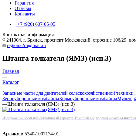
Гарантия
Отзывы
Контакты
+7 (920) 607-05-05
Контактная информация
241004, г. Брянск, проспект Московский, строение 106/29, п
region32ru@mail.ru
Штанга толкателя (ЯМЗ) (исп.3)
Главная
—
Каталог
—
Запасные части для двигателей сельскохозяйственной техники
Зерноуборочные комбайны
Кормоуборочные комбайны
Мульчер
—
Штанга толкателя (ЯМЗ) (исп.3)
Изображение носит иллюстративный характер. Внешний вид изделия может отличаться 
Артикул:
5340-1007174-01