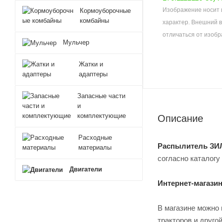
Изображение носит
Кормоуборочные
комбайны
характер. Внешний 
отличаться от изобр
Мульчер
Жатки и
адаптеры
Запасные части
и
комплектующие
Описание
Расходные
Распылитель ЗИЛ 5
материалы
согласно каталогу
Двигатели
Интернет-магази
В магазине можно 
тракторов и друго