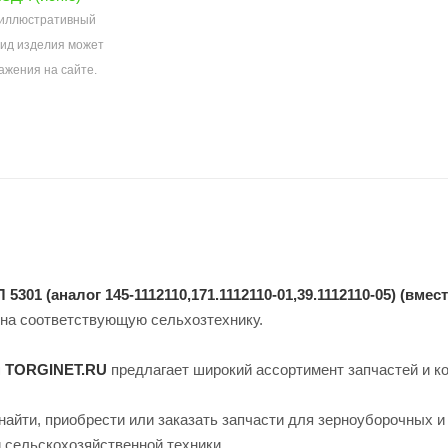
 иллюстративный
вид изделия может
ажения на сайте.
301 (аналог 145-1112110,171.1112110-01,39.1112110-05) (вмест
 на соответствующую сельхозтехнику.
н TORGINET.RU
предлагает широкий ассортимент запчастей и к
найти, приобрести или заказать запчасти для зерноуборочных и
й сельскохозяйственной техники.