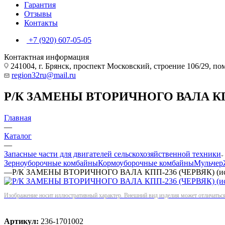
Гарантия
Отзывы
Контакты
+7 (920) 607-05-05
Контактная информация
241004, г. Брянск, проспект Московский, строение 106/29, п
region32ru@mail.ru
Р/К ЗАМЕНЫ ВТОРИЧНОГО ВАЛА КПП-
Главная
—
Каталог
—
Запасные части для двигателей сельскохозяйственной техники
Зерноуборочные комбайны
Кормоуборочные комбайны
Мульчер
—
Р/К ЗАМЕНЫ ВТОРИЧНОГО ВАЛА КПП-236 (ЧЕРВЯК) (ис
Изображение носит иллюстративный характер. Внешний вид изделия может отличаться 
Артикул:
236-1701002