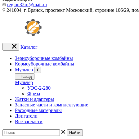
region32ru@mail.ru
241004, г. Брянск, проспект Московский, строение 106/29, п
Каталог
Зерноуборочные комбайны
Кормоуборочные комбайны
Мульчер
Назад
Мульчер
УЭС-2-280
Фреза
Жатки и адаптеры
Запасные части и комплектующие
Расходные материалы
Двигатели
Все запчасти
Найти