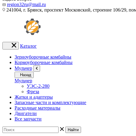
region32ru@mail.ru
241004, г. Брянск, проспект Московский, строение 106/29, п
Каталог
Зерноуборочные комбайны
Кормоуборочные комбайны
Мульчер
Назад
Мульчер
УЭС-2-280
Фреза
Жатки и адаптеры
Запасные части и комплектующие
Расходные материалы
Двигатели
Все запчасти
Найти