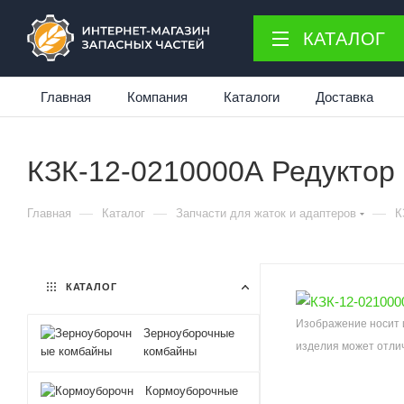
КАТАЛОГ
Главная
Компания
Каталоги
Доставка
КЗК-12-0210000А Редуктор
—
—
—
Главная
Каталог
Запчасти для жаток и адаптеров
К
КАТАЛОГ
Изображение носит 
Зерноуборочные
изделия может отлич
комбайны
Кормоуборочные