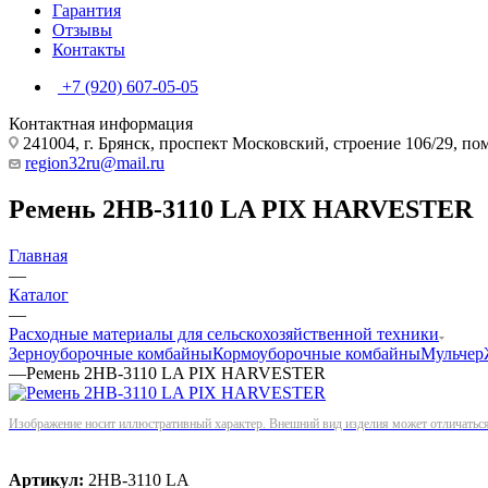
Гарантия
Отзывы
Контакты
+7 (920) 607-05-05
Контактная информация
241004, г. Брянск, проспект Московский, строение 106/29, п
region32ru@mail.ru
Ремень 2НВ-3110 LA PIX HARVESTER
Главная
—
Каталог
—
Расходные материалы для сельскохозяйственной техники
Зерноуборочные комбайны
Кормоуборочные комбайны
Мульчер
—
Ремень 2НВ-3110 LA PIX HARVESTER
Изображение носит иллюстративный характер. Внешний вид изделия может отличаться 
Артикул:
2НВ-3110 LA