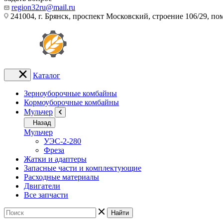
region32ru@mail.ru
241004, г. Брянск, проспект Московский, строение 106/29, п
Каталог
Зерноуборочные комбайны
Кормоуборочные комбайны
Мульчер
Назад
Мульчер
УЭС-2-280
Фреза
Жатки и адаптеры
Запасные части и комплектующие
Расходные материалы
Двигатели
Все запчасти
Найти