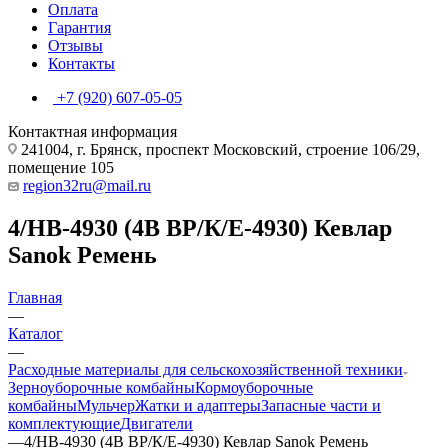
Оплата
Гарантия
Отзывы
Контакты
+7 (920) 607-05-05
Контактная информация
241004, г. Брянск, проспект Московский, строение 106/29,
помещение 105
region32ru@mail.ru
4/НВ-4930 (4В ВР/К/Е-4930) Кевлар
Sanok Ремень
Главная
—
Каталог
—
Расходные материалы для сельскохозяйственной техники
Зерноуборочные комбайны
Кормоуборочные
комбайны
Мульчер
Жатки и адаптеры
Запасные части и
комплектующие
Двигатели
—
4/НВ-4930 (4В ВР/К/Е-4930) Кевлар Sanok Ремень