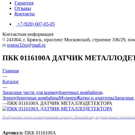
Гарантия
Отзывы
Контакты
+7 (920) 607-05-05
Контактная информация
241004, г. Брянск, проспект Московский, строение 106/29, п
region32ru@mail.ru
ПКК 0116100А ДАТЧИК МЕТАЛЛОДЕ
Главная
—
Каталог
—
Запасные части для кормоуборочных комбайнов
Зерноуборочные комбайны
Мульчер
Жатки и адаптеры
Запасные
—
ПКК 0116100А ДАТЧИК МЕТАЛЛОДЕТЕКТОРА
Изображение носит иллюстративный характер. Внешний вид изделия может отличаться 
Артикул:
ПКК 0116100А