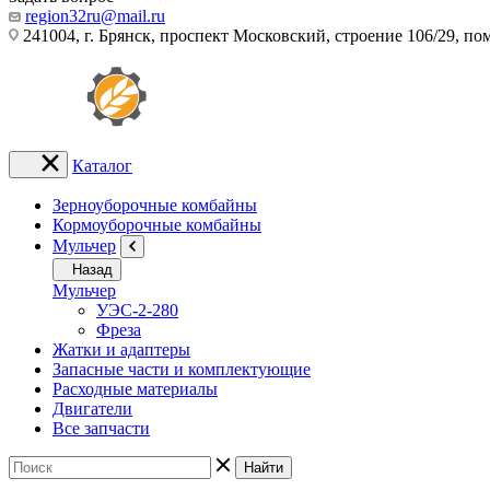
region32ru@mail.ru
241004, г. Брянск, проспект Московский, строение 106/29, п
Каталог
Зерноуборочные комбайны
Кормоуборочные комбайны
Мульчер
Назад
Мульчер
УЭС-2-280
Фреза
Жатки и адаптеры
Запасные части и комплектующие
Расходные материалы
Двигатели
Все запчасти
Найти