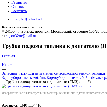
Гарантия
Отзывы
Контакты
+7 (920) 607-05-05
Контактная информация
241004, г. Брянск, проспект Московский, строение 106/29, п
region32ru@mail.ru
Трубка подвода топлива к двигателю (Я
Главная
—
Каталог
—
Запасные части для двигателей сельскохозяйственной техники
Зерноуборочные комбайны
Кормоуборочные комбайны
Мульчер
—
Трубка подвода топлива к двигателю (ЯМЗ) (исп.3)
Изображение носит иллюстративный характер. Внешний вид изделия может отличаться 
Артикул:
5340-1104410