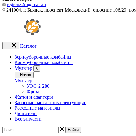
region32ru@mail.ru
241004, г. Брянск, проспект Московский, строение 106/29, п
Каталог
Зерноуборочные комбайны
Кормоуборочные комбайны
Мульчер
Назад
Мульчер
УЭС-2-280
Фреза
Жатки и адаптеры
Запасные части и комплектующие
Расходные материалы
Двигатели
Все запчасти
Найти