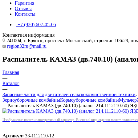
Гарантия
Отзывы
Контакты
+7 (920) 607-05-05
Контактная информация
241004, г. Брянск, проспект Московский, строение 106/29, п
region32ru@mail.ru
Распылитель КАМАЗ (дв.740.10) (аналог 
Главная
—
Каталог
—
Запасные части для двигателей сельскохозяйственной техники
Зерноуборочные комбайны
Кормоуборочные комбайны
Мульчер
—
Распылитель КАМАЗ (дв.740.10) (аналог 214.1112110-60) ЯЗД
Изображение носит иллюстративный характер. Внешний вид изделия может отличаться 
Артикул:
33-1112110-12