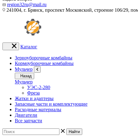
region32ru@mail.ru
241004, г. Брянск, проспект Московский, строение 106/29, п
Каталог
Зерноуборочные комбайны
Кормоуборочные комбайны
Мульчер
Назад
Мульчер
УЭС-2-280
Фреза
Жатки и адаптеры
Запасные части и комплектующие
Расходные материалы
Двигатели
Все запчасти
Найти