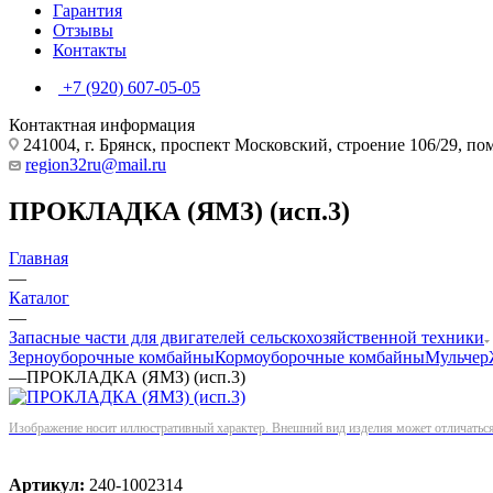
Гарантия
Отзывы
Контакты
+7 (920) 607-05-05
Контактная информация
241004, г. Брянск, проспект Московский, строение 106/29, п
region32ru@mail.ru
ПРОКЛАДКА (ЯМЗ) (исп.3)
Главная
—
Каталог
—
Запасные части для двигателей сельскохозяйственной техники
Зерноуборочные комбайны
Кормоуборочные комбайны
Мульчер
—
ПРОКЛАДКА (ЯМЗ) (исп.3)
Изображение носит иллюстративный характер. Внешний вид изделия может отличаться 
Артикул:
240-1002314