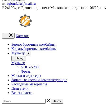
region32ru@mail.ru
241004, г. Брянск, проспект Московский, строение 106/29, п
Каталог
Зерноуборочные комбайны
Кормоуборочные комбайны
Мульчер
Назад
Мульчер
УЭС-2-280
Фреза
Жатки и адаптеры
Запасные части и комплектующие
Расходные материалы
Двигатели
Все запчасти
Найти