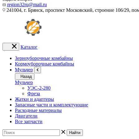
region32ru@mail.ru
241004, г. Брянск, проспект Московский, строение 106/29, п
Каталог
Зерноуборочные комбайны
Кормоуборочные комбайны
Мульчер
Назад
Мульчер
УЭС-2-280
Фреза
Жатки и адаптеры
Запасные части и комплектующие
Расходные материалы
Двигатели
Все запчасти
Найти