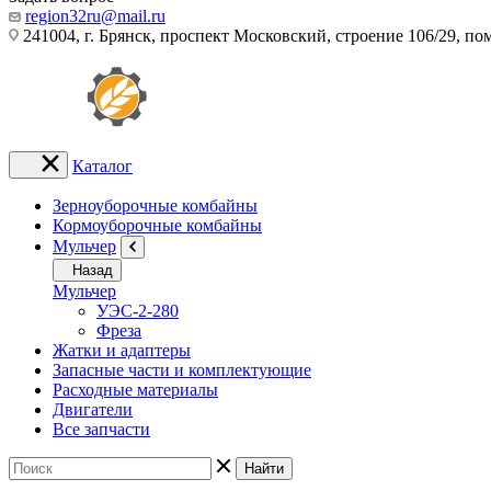
region32ru@mail.ru
241004, г. Брянск, проспект Московский, строение 106/29, п
Каталог
Зерноуборочные комбайны
Кормоуборочные комбайны
Мульчер
Назад
Мульчер
УЭС-2-280
Фреза
Жатки и адаптеры
Запасные части и комплектующие
Расходные материалы
Двигатели
Все запчасти
Найти