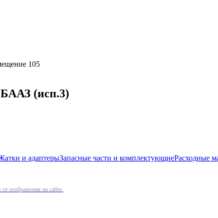
омещение 105
БААЗ (исп.3)
Жатки и адаптеры
Запасные части и комплектующие
Расходные м
от изображения на сайте.