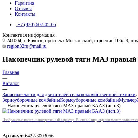
Гарантия
Отзывы
Контакты
+7 (920) 607-05-05
Контактная информация
241004, г. Брянск, проспект Московский, строение 106/29, п
region32ru@mail.ru
Наконечник рулевой тяги МАЗ правый 
Главная
—
Каталог
—
Запасные части для двигателей сельскохозяйственной техники
Зерноуборочные комбайны
Кормоуборочные комбайны
Мульчер
—
Наконечник рулевой тяги МАЗ правый БААЗ (исп.3)
Изображение носит иллюстративный характер. Внешний вид изделия может отличаться 
Артикул:
6422-3003056